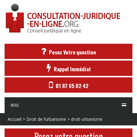
Posez Votre question
Rappel Immédiat
01 87 65 02 42
MENU
Accueil
>
Droit de l’urbanisme
>
droit-urbanisme
Posez votre question