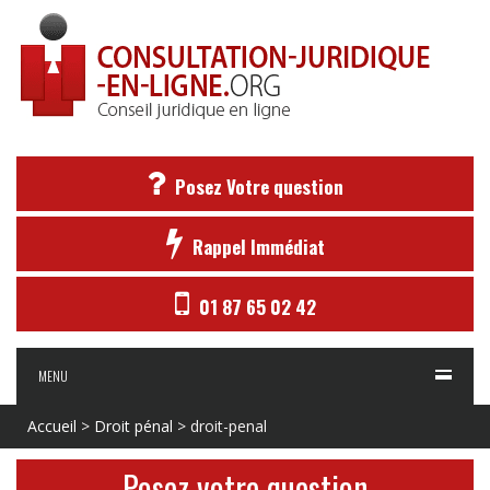
Posez Votre question
Rappel Immédiat
01 87 65 02 42
MENU
Accueil
>
Droit pénal
>
droit-penal
Posez votre question