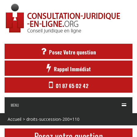
Posez Votre question
Rappel Immédiat
01 87 65 02 42
MENU
Accueil
>
droits-succession-200×110
Posez votre question